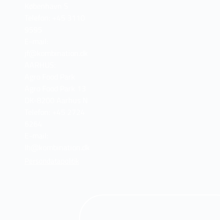
København S
Telefon: +45 3110
9595
E-mail:
jf@kombination.dk
AARHUS:
Agro Food Park
Agro Food Park 13
DK-8200 Aarhus N
Telefon: +45 2724
6264
E-mail:
lh@kombination.dk
Persondatapolitik