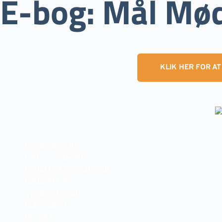
E-bog: Mål Mø
KLIK HER FOR A
Kombination ApS
CVR-nr.: 39848465
kontakt@kombination.dk
KØBENHAVN:
Symbion Univate
Njalsgade 76
DK-2300