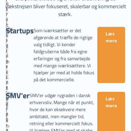
vækstrejsen bliver fokuseret, skalerbar og kommercielt
stærk.
Startups
Som iværksætter er det
Læs
afgørende at træffe de rigtige
mere
valg tidligt. Vi kender
faldgruberne både fra egne
erfaringer og fra samarbejde
med mange iværksættere. Vi
hjælper jer med at holde fokus
på det kommercielle.
SMV'er
SMV’er udgør rygraden i dansk
Læs
erhvervsliv. Mange når et punkt,
mere
hvor de kan eksekvere mere
ambitiøst, men mangler tid,
retning eller kommercielt fokus.
Vi hjælper SMV’er med at skabe