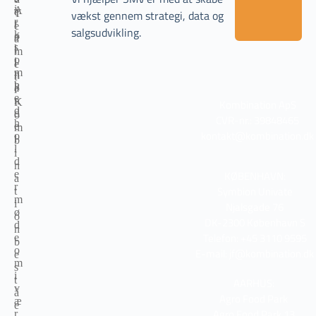
vækst gennem strategi, data og
salgsudvikling.
Kombination ApS
CVR-nr.: 39848465
kontakt@kombination.dk
KØBENHAVN:
Symbion Univate
Njalsgade 76
DK-2300 København S
Telefon: +45 3110 9595
E-mail: jf@kombination.dk
AARHUS:
Agro Food Park
Agro Food Park 13