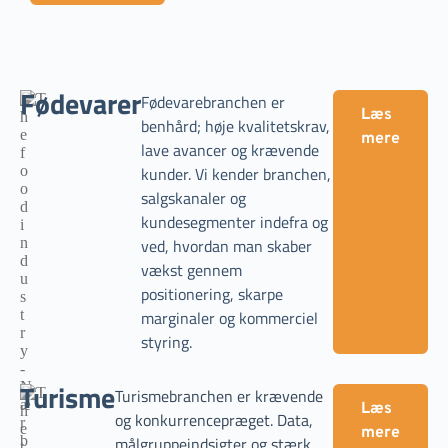
Fødevarer
Fødevarebranchen er
Læs
benhård; høje kvalitetskrav,
mere
lave avancer og krævende
kunder. Vi kender branchen,
salgskanaler og
kundesegmenter indefra og
ved, hvordan man skaber
vækst gennem
positionering, skarpe
marginaler og kommerciel
styring.
Turisme
Turismebranchen er krævende
Læs
og konkurrencepræget. Data,
mere
målgruppeindsigter og stærk